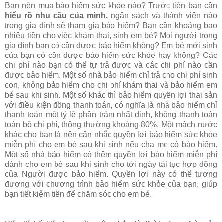
Bạn nên mua bảo hiểm sức khỏe nào? Trước tiên bạn cần
hiểu rõ nhu cầu của mình,
ngân sách và thành viên nào
trong gia đình sẽ tham gia bảo hiểm? Bạn cần khoảng bao
nhiêu tiền cho việc khám thai, sinh em bé? Mọi người trong
gia đình bạn có cần được bảo hiểm không? Em bé mới sinh
của bạn có cần được bảo hiểm sức khỏe hay không? Các
chi phí nào bạn có thể tự trả được và các chi phí nào cần
được bảo hiểm. Một số nhà bảo hiểm chỉ trả cho chi phí sinh
con, không bảo hiểm cho chi phí khám thai và bảo hiểm em
bé sau khi sinh. Một số khác thì bảo hiểm quyền lợi thai sản
với điều kiện đồng thanh toán, có nghĩa là nhà bảo hiểm chỉ
thanh toán một tỷ lệ phần trăm nhất định, không thanh toán
toàn bộ chi phí, thông thường khoảng 80%. Một mách nước
khác cho bạn là nên cân nhắc quyền lợi bảo hiểm sức khỏe
miễn phí cho em bé sau khi sinh nếu cha mẹ có bảo hiểm.
Một số nhà bảo hiểm có thêm quyền lợi bảo hiểm miễn phí
dành cho em bé sau khi sinh cho tới ngày tái tục hợp đồng
của Người được bảo hiểm. Quyền lợi này có thể tương
đương với chương trình bảo hiểm sức khỏe của bạn, giúp
bạn tiết kiệm tiền để chăm sóc cho em bé.