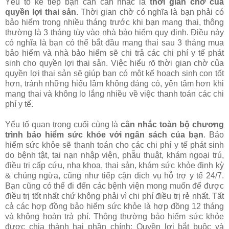
Yếu tố kế tiếp bạn cần cân nhắc là
thời gian chờ của
quyền lợi thai sản
. Thời gian chờ có nghĩa là bạn phải có
bảo hiểm trong nhiều tháng trước khi bạn mang thai, thông
thường là 3 tháng tùy vào nhà bảo hiểm quy định. Điều này
có nghĩa là bạn có thể bắt đầu mang thai sau 3 tháng mua
bảo hiểm và nhà bảo hiểm sẽ chi trả các chi phí y tế phát
sinh cho quyền lợi thai sản. Việc hiểu rõ thời gian chờ của
quyền lợi thai sản sẽ giúp bạn có một kế hoạch sinh con tốt
hơn, tránh những hiểu lầm không đáng có, yên tâm hơn khi
mang thai và không lo lắng nhiều về việc thanh toán các chi
phí y tế.
Yếu tố quan trọng cuối cùng là
cân nhắc toàn bộ chương
trình bảo hiểm sức khỏe với ngân sách của bạn
. Bảo
hiểm sức khỏe sẽ thanh toán cho các chi phí y tế phát sinh
do bệnh tật, tai nạn nhập viện, phẫu thuật, khám ngoại trú,
điều trị cấp cứu, nha khoa, thai sản, khám sức khỏe định kỳ
& chủng ngừa, cũng như tiếp cận dịch vụ hỗ trợ y tế 24/7.
Bạn cũng có thể đi đến các bệnh viện mong muốn để được
điều trị tốt nhất chứ không phải vì chi phí điều trị rẻ nhất. Tất
cả các hợp đồng bảo hiểm sức khỏe là hợp đồng 12 tháng
và không hoàn trả phí. Thông thường bảo hiểm sức khỏe
được chia thành hai phần chính: Quyền lợi bắt buộc và