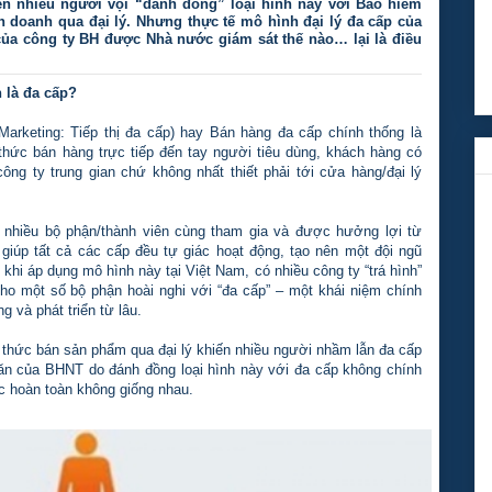
n nhiều người vội “đánh đồng” loại hình này với Bảo hiểm
 doanh qua đại lý. Nhưng thực tế mô hình đại lý đa cấp của
của công ty BH được Nhà nước giám sát thế nào… lại là điều
 là đa cấp?
 Marketing: Tiếp thị đa cấp) hay Bán hàng đa cấp chính thống là
hức bán hàng trực tiếp đến tay người tiêu dùng, khách hàng có
ng ty trung gian chứ không nhất thiết phải tới cửa hàng/đại lý
 nhiều bộ phận/thành viên cùng tham gia và được hưởng lợi từ
iúp tất cả các cấp đều tự giác hoạt động, tạo nên một đội ngũ
 khi áp dụng mô hình này tại Việt Nam, có nhiều công ty “trá hình”
ho một số bộ phận hoài nghi với “đa cấp” – một khái niệm chính
 và phát triển từ lâu.
thức bán sản phẩm qua đại lý khiến nhiều người nhầm lẫn đa cấp
ăn của BHNT do đánh đồng loại hình này với đa cấp không chính
ức hoàn toàn không giống nhau.