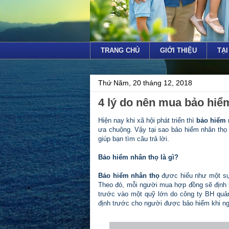
TRANG CHỦ
GIỚI THIỆU
TẠ
Thứ Năm, 20 tháng 12, 2018
4 lý do nên mua bảo hiể
Hiện nay khi xã hội phát triển thì
bảo hiểm 
ưa chuộng. Vậy tại sao bảo hiểm nhân thọ 
giúp bạn tìm câu trả lời.
Bảo hiểm nhân thọ là gì?
Bảo hiểm nhân thọ
đựơc hiểu như một sự
Theo đó, mỗi người mua hợp đồng sẽ định kỳ
trước vào một quỹ lớn do công ty BH quản 
định trước cho người được bảo hiểm khi ng