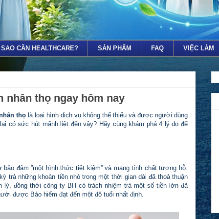
I SAO CẦN HEALTHCARE?
SẢN PHẤM
FAQ
VIỆC LÀM
m nhân thọ ngay hôm nay
nhân thọ
là loại hình dịch vụ không thể thiếu và được người dùng
lại có sức hút mãnh liệt đến vậy? Hãy cùng khám phá 4 lý do để
 bảo đảm ”một hình thức tiết kiệm” và mang tính chất tương hỗ.
 trả những khoản tiền nhỏ trong một thời gian dài đã thoả thuận
lý, đồng thời công ty BH có trách nhiệm trả một số tiền lớn đã
ười được Bảo hiểm đạt đến một độ tuổi nhất định.