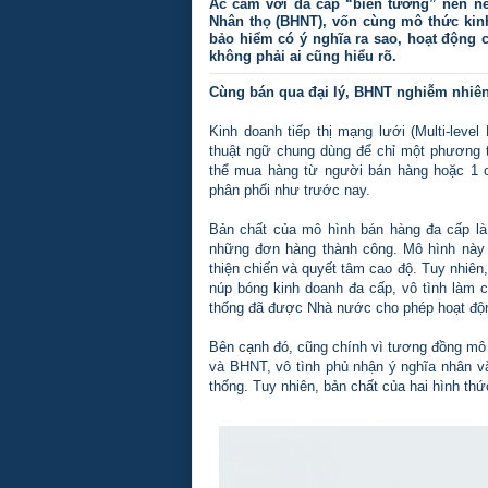
Ác cảm với đa cấp “biến tướng” nên nê
Nhân thọ (BHNT), vốn cùng mô thức kinh
bảo hiểm có ý nghĩa ra sao, hoạt động 
không phải ai cũng hiểu rõ.
Cùng bán qua đại lý, BHNT nghiễm nhiên
Kinh doanh tiếp thị mạng lưới (Multi-level
thuật ngữ chung dùng để chỉ một phương t
thể mua hàng từ người bán hàng hoặc 1 cô
phân phối như trước nay.
Bản chất của mô hình bán hàng đa cấp là
những đơn hàng thành công. Mô hình này g
thiện chiến và quyết tâm cao độ. Tuy nhiên,
núp bóng kinh doanh đa cấp, vô tình làm c
thống đã được Nhà nước cho phép hoạt động
Bên cạnh đó, cũng chính vì tương đồng mô 
và BHNT, vô tình phủ nhận ý nghĩa nhân v
thống. Tuy nhiên, bản chất của hai hình th