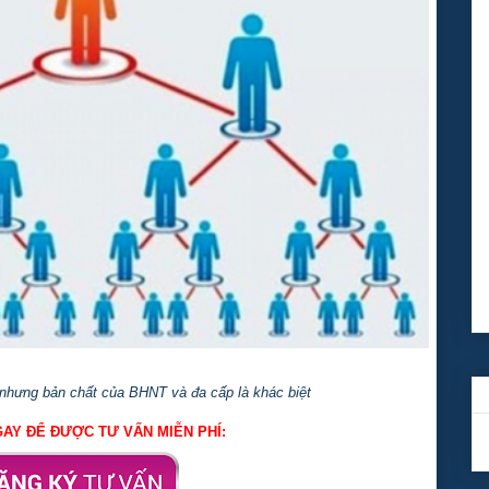
 nhưng bản chất của BHNT và đa cấp là khác biệt
AY ĐỂ ĐƯỢC TƯ VẤN MIỄN PHÍ: