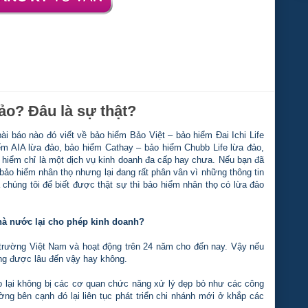
ảo? Đâu là sự thật?
i báo nào đó viết về bảo hiểm Bảo Việt – bảo hiểm Đai Ichi Life
iểm AIA lừa đảo, bảo hiểm Cathay – bảo hiểm Chubb Life lừa đảo,
 hiểm chỉ là một dịch vụ kinh doanh đa cấp hay chưa. Nếu bạn đã
bảo hiểm nhân thọ nhưng lại đang rất phân vân vì những thông tin
a chúng tôi để biết được thật sự thì bảo hiểm nhân thọ có lừa đảo
hà nước lại cho phép kinh doanh?
 trường Việt Nam và hoạt động trên 24 năm cho đến nay. Vậy nếu
ng được lâu đến vậy hay không.
ảo lại không bị các cơ quan chức năng xử lý dẹp bỏ như các công
ng bên cạnh đó lại liên tục phát triển chi nhánh mới ở khắp các