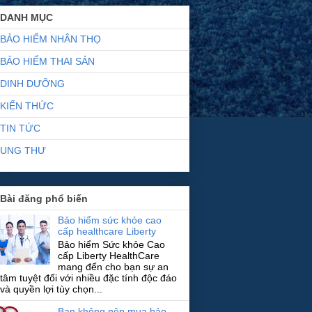
DANH MỤC
BẢO HIỂM NHÂN THỌ
BẢO HIỂM THAI SẢN
DINH DƯỠNG
KIẾN THỨC
TIN TỨC
UNG THƯ
Bài đăng phổ biến
Bảo hiểm sức khỏe cao
cấp healthcare Liberty
Bảo hiểm Sức khỏe Cao
cấp Liberty HealthCare
mang đến cho bạn sự an
tâm tuyệt đối với nhiều đặc tính độc đáo
và quyền lợi tùy chọn...
Bạn không nên mua bảo