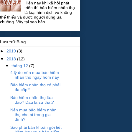
Hiện nay khi xã hội phát
triển thì bảo hiểm nhân thọ
là loại hình dịch vụ không
thể thiếu và được người dùng ưa
chuộng. Vậy tại sao bảo ...
Lưu trữ Blog
►
2019
(3)
▼
2018
(12)
▼
tháng 12
(7)
4 lý do nên mua bảo hiểm
nhân thọ ngay hôm nay
Bảo hiểm nhân thọ có phải
đa cấp?
Bảo hiểm nhân thọ lừa
đảo? Đâu là sự thật?
Nên mua bảo hiểm nhân
thọ cho ai trong gia
đình?
Sao phải băn khoăn gửi tiết
kiệm hay mua bảo hiểm