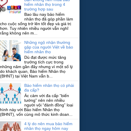
hiểm nhân thọ trong 4
trường hợp sau
Bao lâu nay bảo hiểm
nhân thọ đã góp phần làm
cho cuộc sống trở lên tốt đẹp và giá trị
hơn. Tuy nhiên nhiều người vẫn nghĩ
rằng không nên m...
Những ngộ nhận thường
gặp của người Việt về bảo
hiểm nhân thọ
Dù đạt được mức tăng
trưởng tích cực trong
những năm gần đây nhưng vì một số lý
do khách quan, Bảo hiểm Nhân thọ
(BHNT) tại Việt Nam vẫn b...
Bảo hiểm nhân thọ có phải
đa cấp?
Ác cảm với đa cấp “biến
tướng” nên nên nhiều
người vội “đánh đồng” loại
hình này với Bảo hiểm Nhân thọ
(BHNT), vốn cùng mô thức kinh doan...
4 lý do nên mua bảo hiểm
nhân thọ ngay hôm nay