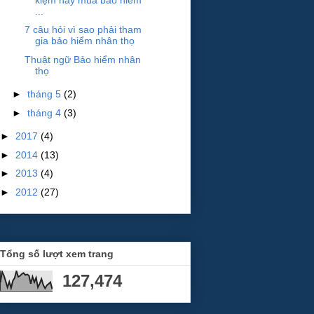
...
7 câu hỏi vì sao phải tham
gia bảo hiểm nhân thọ
Thuật ngữ Bảo hiểm nhân
thọ
►
tháng 5
(2)
►
tháng 4
(3)
►
2017
(4)
►
2014
(13)
►
2013
(4)
►
2012
(27)
Tổng số lượt xem trang
127,474