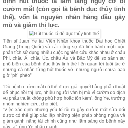
định hút thuốc lá làm tăng nguy cơ bị
cườm mắt (còn gọi là bệnh đục thủy tinh
thể), vốn là nguyên nhân hàng đầu gây
mù và giảm thị lực.
Tiến sĩ Juan Ye tại Viện Nhãn khoa thuộc Đại học Chiết
Giang (Trung Quốc) và các cộng sự đã tiến hành một cuộc
phân tích sử dụng nhiều cuộc nghiên cứu khác nhau ở châu
Phi, châu Á, châu Úc, châu Âu và Bắc Mỹ để so sánh sự
phổ biến của bệnh đục thủy tinh thể liên quan tới tuổi tác ở
những cá nhân từng hút thuốc với những người chưa bao
giờ “phì phèo”.
“Dù bệnh cườm mắt có thể được giải quyết bằng phẫu thuật
để phục hồi thị lực, nhiều người vẫn bị mù vì cườm do dịch
vụ phẫu thuật không phù hợp hoặc tốn kém”, ông Ye, trưởng
nhóm nghiên cứu, cho biết.
“Việc xác định những yếu tố rủi ro gây cườm mắt sửa đổi
được có thể giúp xác lập những biện pháp phòng ngừa và
giảm gánh nặng tài chính cũng như lâm sàng do bệnh này
gây ra”, ông Ye nhấn mạnh.