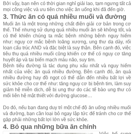
Bởi vậy, bạn nên có thời gian nghỉ giải lao, tạm ngưng tất cả
mọi công việc và ưu tiên cho việc ăn uống khi đã đến giờ.
3. Thức ăn có quá nhiều muối và đường
Muối ăn là một trong những chất điện giải cơ bản trong cơ
thể. Thế nhưng sử dụng quá nhiều muối ăn sẽ không tốt, và
có thể khiến chúng ta mắc bệnh những bệnh nguy hiểm
như: nguy cơ mắc bệnh loãng xương, ung thư dạ dày, rối
loạn cấu trúc AND và đặc biệt là suy thận. Bên cạnh đó, việc
tiêu thụ quá nhiều muối cũng khiến cơ thể có nguy cơ tăng
huyết áp và tai biến mạch máu não, suy tim.
Bệnh tiểu đường là tác dụng phụ xấu nhất và nguy hiểm
nhất của việc ăn quá nhiều đường. Bên cạnh đó, ăn quá
nhiều đường hay đồ ngọt có thể dẫn đến nhiều bất lợi về
sức khỏe cho cơ thể như: tăng nguy cơ bị bệnh tim, làm suy
giảm hệ miễn dịch, dễ bị ung thư do các tế bào ung thư có
mối liên hệ mật thiết với đường glucose…
Do đó, nếu bạn đang duy trì một chế độ ăn uống nhiều muối
và đường, bạn cần loại bỏ ngay lập tức để tránh cho cơ thể
gặp phải những bất lợi lớn về sức khỏe.
4. Bỏ qua những bữa ăn chính
Việc bổ sung