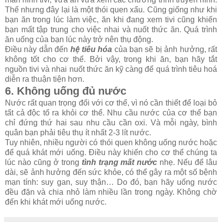
Thế nhưng đây lại là một thói quen xấu. Cũng giống như khi
bạn ăn trong lúc làm việc, ăn khi đang xem tivi cũng khiến
bạn mất tập trung cho việc nhai và nuốt thức ăn. Quá trình
ăn uống của bạn lúc này trở nên thụ động.
Điều này dẫn đến
hệ tiêu hóa
của bạn sẽ bị ảnh hưởng, rất
không tốt cho cơ thể. Bởi vậy, trong khi ăn, bạn hãy tắt
nguồn tivi và nhai nuốt thức ăn kỹ càng để quá trình tiêu hoá
diễn ra thuận tiện hơn.
6. Không uống đủ nước
Nước rất quan trọng đối với cơ thể, vì nó cần thiết để loại bỏ
tất cả độc tố ra khỏi cơ thể. Nhu cầu nước của cơ thể bạn
chỉ đứng thứ hai sau nhu cầu cần oxi. Và mỗi ngày, bình
quân bạn phải tiêu thụ ít nhất 2-3 lít nước.
Tuy nhiên, nhiều người có thói quen không uống nước hoặc
để quá khát mới uống. Điều này khiến cho cơ thể chúng ta
lúc nào cũng ở trong
tình trạng mất nước
nhẹ. Nếu để lâu
dài, sẽ ảnh hưởng đến sức khỏe, có thể gây ra một số bệnh
mạn tính: suy gan, suy thận… Do đó, bạn hãy uống nước
đều đặn và chia nhỏ làm nhiều lần trong ngày. Không chờ
đến khi khát mới uống nước.