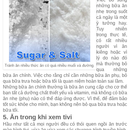
những bữa ăn
nhẹ trong suốt
cả ngày là một
ý tưởng hay.
Tuy nhiên
trong thực tế,
có rất nhiều
người vì ăn
kiêng hoặc vì
lý do nào đó
mà thường bỏ
Tránh ăn nhiều thức ăn có quá nhiều muối và đường.
qua những
bữa ăn chính. Việc cho rằng chỉ cần những bữa ăn phụ, bỏ
qua bữa trưa hoặc bữa tối là quan niệm hoàn toàn sai lầm.
Những bữa ăn chính thường là bữa ăn cung cấp cho cơ thể
bạn tất cả dưỡng chất thiết yếu và vitamin, mà không có bữa
ăn nhẹ (phụ) nào có thể đáp ứng được. Vì thế, để đảm bảo
tốt sức khỏe cho mình, bạn không nên bỏ qua bữa trưa hoặc
bữa tối.
5. Ăn trong khi xem tivi
Hầu như tất cả mọi người đều có thói quen ngồi ăn trước
màn hình tivi, vừa ăn vừa xem các chương trình truyền hình.