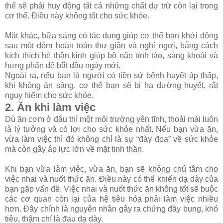
thể sẽ phải huy động tất cả những chất dự trữ còn lại trong
cơ thể. Điều này không tốt cho sức khỏe.
Mặt khác, bữa sáng có tác dụng giúp cơ thể bạn khởi động
sau một đêm hoàn toàn thư giãn và nghỉ ngơi, bằng cách
kích thích hệ thần kinh giúp bộ não tỉnh táo, sảng khoái và
hưng phấn để bắt đầu ngày mới.
Ngoài ra, nếu bạn là người có tiền sử bệnh huyết áp thấp,
khi không ăn sáng, cơ thể bạn sẽ bị hạ đường huyết, rất
nguy hiểm cho sức khỏe.
2. Ăn khi làm việc
Dù ăn cơm ở đâu thì một môi trường yên tĩnh, thoải mái luôn
là lý tưởng và có lợi cho sức khỏe nhất. Nếu bạn vừa ăn,
vừa làm việc thì đó không chỉ là sự “đày đoạ” về sức khỏe
mà còn gây áp lực lớn về mặt tinh thần.
Khi bạn vừa làm việc, vừa ăn, bạn sẽ không chú tâm cho
việc nhai và nuốt thức ăn. Điều này có thể khiến dạ dày của
bạn gặp vấn đề. Việc nhai và nuốt thức ăn không tốt sẽ buộc
các cơ quan còn lại của hệ tiêu hóa phải làm việc nhiều
hơn. Đây chính là nguyên nhân gây ra chứng đầy bụng, khó
tiêu, thậm chí là đau dạ dày.